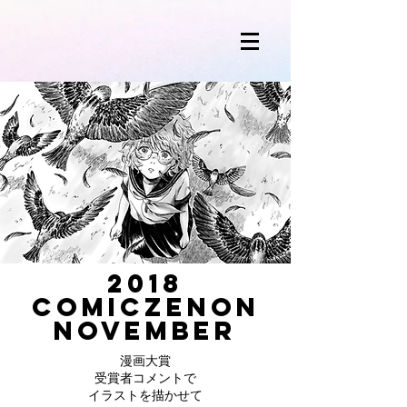
2018
​COMICZENON
NOVEMBER
漫画大賞
受賞者コメント
​で
イラストを描かせて